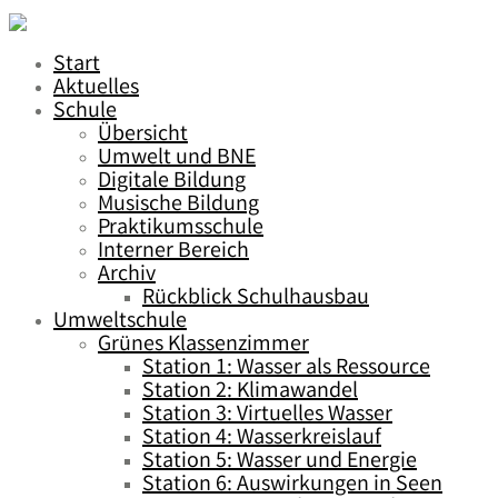
Start
Aktuelles
Schule
Übersicht
Umwelt und BNE
Digitale Bildung
Musische Bildung
Praktikumsschule
Interner Bereich
Archiv
Rückblick Schulhausbau
Umweltschule
Grünes Klassenzimmer
Station 1: Wasser als Ressource
Station 2: Klimawandel
Station 3: Virtuelles Wasser
Station 4: Wasserkreislauf
Station 5: Wasser und Energie
Station 6: Auswirkungen in Seen