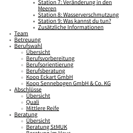
Station 7: Veränderung in den
Meeren
Station 8: Wasserverschmutzung
Station 9: Was kannst du tun?
Zusätzliche Informationen
Team
Betreuung
Berufswahl
Übersicht
Berufsvorbereitung
Berufsorientierung
Berufsberatung
Koop Eckart GmbH
Koop Sennebogen GmbH & Co. KG
Abschlüsse
Übersicht
Quali
Mittlere Reife
Beratung
Übersicht
Beratung StMUK