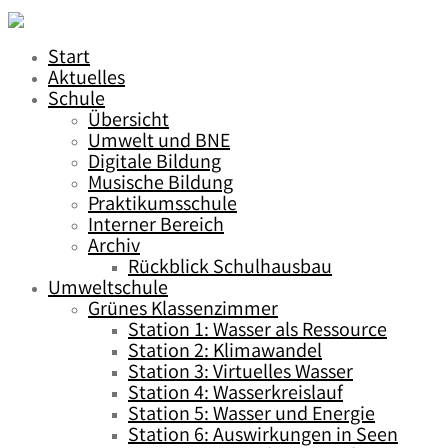
Start
Aktuelles
Schule
Übersicht
Umwelt und BNE
Digitale Bildung
Musische Bildung
Praktikumsschule
Interner Bereich
Archiv
Rückblick Schulhausbau
Umweltschule
Grünes Klassenzimmer
Station 1: Wasser als Ressource
Station 2: Klimawandel
Station 3: Virtuelles Wasser
Station 4: Wasserkreislauf
Station 5: Wasser und Energie
Station 6: Auswirkungen in Seen