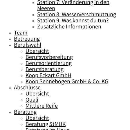
Station 7: Veränderung in den
Meeren
Station 8: Wasserverschmutzung
Station 9: Was kannst du tun?
Zusätzliche Informationen
Team
Betreuung
Berufswahl
Übersicht
Berufsvorbereitung
Berufsorientierung
Berufsberatung
Koop Eckart GmbH
Koop Sennebogen GmbH & Co. KG
Abschlüsse
Übersicht
Quali
Mittlere Reife
Beratung
Übersicht
Beratung StMUK