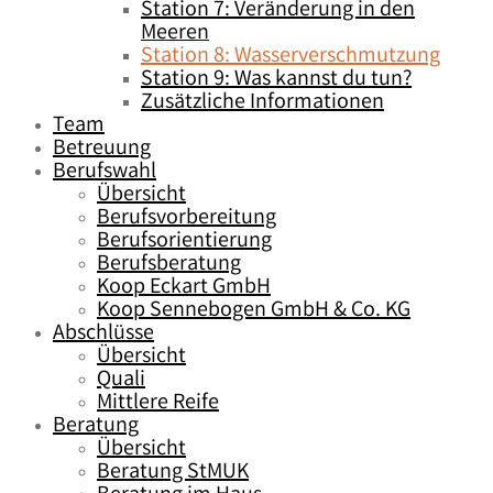
Station 7: Veränderung in den
Meeren
Station 8: Wasserverschmutzung
Station 9: Was kannst du tun?
Zusätzliche Informationen
Team
Betreuung
Berufswahl
Übersicht
Berufsvorbereitung
Berufsorientierung
Berufsberatung
Koop Eckart GmbH
Koop Sennebogen GmbH & Co. KG
Abschlüsse
Übersicht
Quali
Mittlere Reife
Beratung
Übersicht
Beratung StMUK