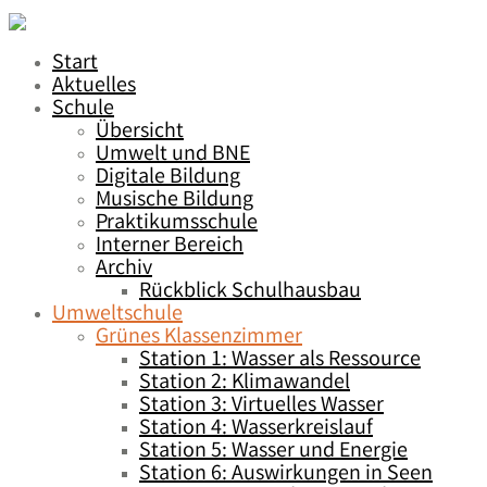
Start
Aktuelles
Schule
Übersicht
Umwelt und BNE
Digitale Bildung
Musische Bildung
Praktikumsschule
Interner Bereich
Archiv
Rückblick Schulhausbau
Umweltschule
Grünes Klassenzimmer
Station 1: Wasser als Ressource
Station 2: Klimawandel
Station 3: Virtuelles Wasser
Station 4: Wasserkreislauf
Station 5: Wasser und Energie
Station 6: Auswirkungen in Seen