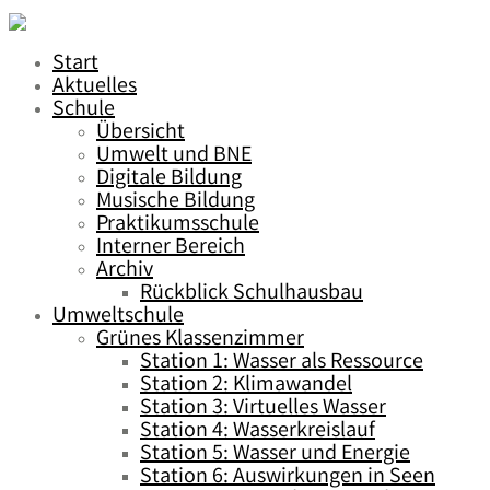
Start
Aktuelles
Schule
Übersicht
Umwelt und BNE
Digitale Bildung
Musische Bildung
Praktikumsschule
Interner Bereich
Archiv
Rückblick Schulhausbau
Umweltschule
Grünes Klassenzimmer
Station 1: Wasser als Ressource
Station 2: Klimawandel
Station 3: Virtuelles Wasser
Station 4: Wasserkreislauf
Station 5: Wasser und Energie
Station 6: Auswirkungen in Seen