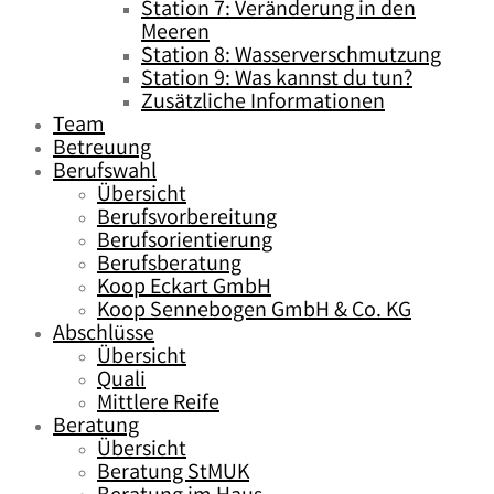
Station 7: Veränderung in den
Meeren
Station 8: Wasserverschmutzung
Station 9: Was kannst du tun?
Zusätzliche Informationen
Team
Betreuung
Berufswahl
Übersicht
Berufsvorbereitung
Berufsorientierung
Berufsberatung
Koop Eckart GmbH
Koop Sennebogen GmbH & Co. KG
Abschlüsse
Übersicht
Quali
Mittlere Reife
Beratung
Übersicht
Beratung StMUK