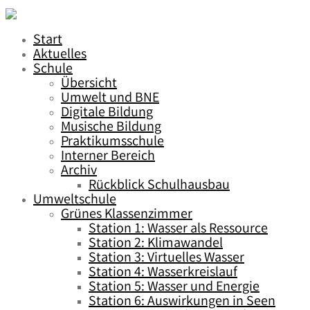
Start
Aktuelles
Schule
Übersicht
Umwelt und BNE
Digitale Bildung
Musische Bildung
Praktikumsschule
Interner Bereich
Archiv
Rückblick Schulhausbau
Umweltschule
Grünes Klassenzimmer
Station 1: Wasser als Ressource
Station 2: Klimawandel
Station 3: Virtuelles Wasser
Station 4: Wasserkreislauf
Station 5: Wasser und Energie
Station 6: Auswirkungen in Seen