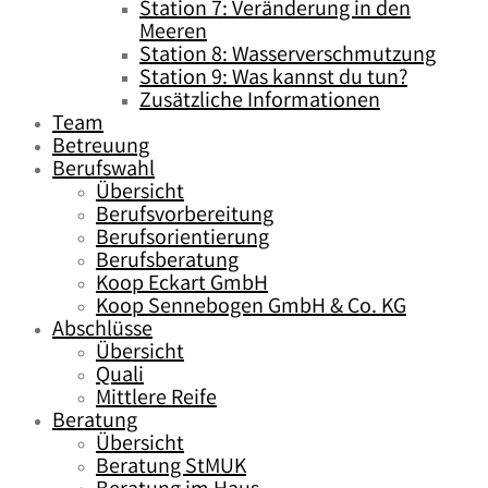
Station 7: Veränderung in den
Meeren
Station 8: Wasserverschmutzung
Station 9: Was kannst du tun?
Zusätzliche Informationen
Team
Betreuung
Berufswahl
Übersicht
Berufsvorbereitung
Berufsorientierung
Berufsberatung
Koop Eckart GmbH
Koop Sennebogen GmbH & Co. KG
Abschlüsse
Übersicht
Quali
Mittlere Reife
Beratung
Übersicht
Beratung StMUK