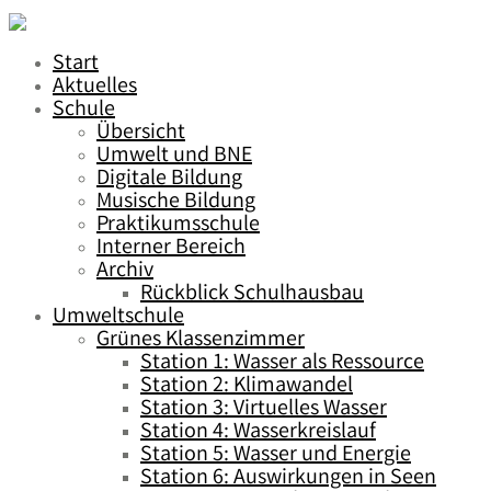
Start
Aktuelles
Schule
Übersicht
Umwelt und BNE
Digitale Bildung
Musische Bildung
Praktikumsschule
Interner Bereich
Archiv
Rückblick Schulhausbau
Umweltschule
Grünes Klassenzimmer
Station 1: Wasser als Ressource
Station 2: Klimawandel
Station 3: Virtuelles Wasser
Station 4: Wasserkreislauf
Station 5: Wasser und Energie
Station 6: Auswirkungen in Seen