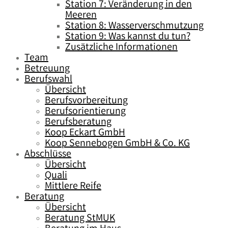
Station 7: Veränderung in den
Meeren
Station 8: Wasserverschmutzung
Station 9: Was kannst du tun?
Zusätzliche Informationen
Team
Betreuung
Berufswahl
Übersicht
Berufsvorbereitung
Berufsorientierung
Berufsberatung
Koop Eckart GmbH
Koop Sennebogen GmbH & Co. KG
Abschlüsse
Übersicht
Quali
Mittlere Reife
Beratung
Übersicht
Beratung StMUK