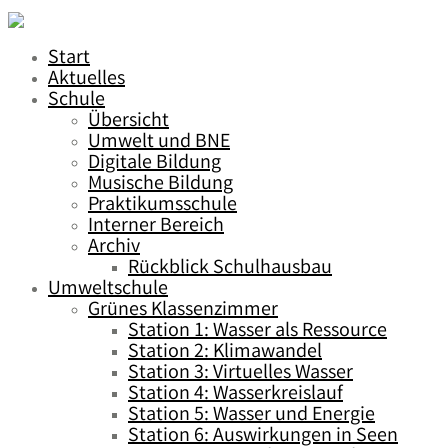
Start
Aktuelles
Schule
Übersicht
Umwelt und BNE
Digitale Bildung
Musische Bildung
Praktikumsschule
Interner Bereich
Archiv
Rückblick Schulhausbau
Umweltschule
Grünes Klassenzimmer
Station 1: Wasser als Ressource
Station 2: Klimawandel
Station 3: Virtuelles Wasser
Station 4: Wasserkreislauf
Station 5: Wasser und Energie
Station 6: Auswirkungen in Seen