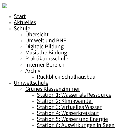
Start
Aktuelles
Schule
Übersicht
Umwelt und BNE
Digitale Bildung
Musische Bildung
Praktikumsschule
Interner Bereich
Archiv
Rückblick Schulhausbau
Umweltschule
Grünes Klassenzimmer
Station 1: Wasser als Ressource
Station 2: Klimawandel
Station 3: Virtuelles Wasser
Station 4: Wasserkreislauf
Station 5: Wasser und Energie
Station 6: Auswirkungen in Seen