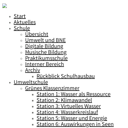
Start
Aktuelles
Schule
Übersicht
Umwelt und BNE
Digitale Bildung
Musische Bildung
Praktikumsschule
Interner Bereich
Archiv
Rückblick Schulhausbau
Umweltschule
Grünes Klassenzimmer
Station 1: Wasser als Ressource
Station 2: Klimawandel
Station 3: Virtuelles Wasser
Station 4: Wasserkreislauf
Station 5: Wasser und Energie
Station 6: Auswirkungen in Seen