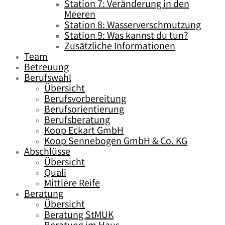
Station 7: Veränderung in den
Meeren
Station 8: Wasserverschmutzung
Station 9: Was kannst du tun?
Zusätzliche Informationen
Team
Betreuung
Berufswahl
Übersicht
Berufsvorbereitung
Berufsorientierung
Berufsberatung
Koop Eckart GmbH
Koop Sennebogen GmbH & Co. KG
Abschlüsse
Übersicht
Quali
Mittlere Reife
Beratung
Übersicht
Beratung StMUK