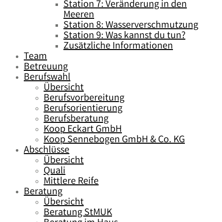
Station 7: Veränderung in den
Meeren
Station 8: Wasserverschmutzung
Station 9: Was kannst du tun?
Zusätzliche Informationen
Team
Betreuung
Berufswahl
Übersicht
Berufsvorbereitung
Berufsorientierung
Berufsberatung
Koop Eckart GmbH
Koop Sennebogen GmbH & Co. KG
Abschlüsse
Übersicht
Quali
Mittlere Reife
Beratung
Übersicht
Beratung StMUK