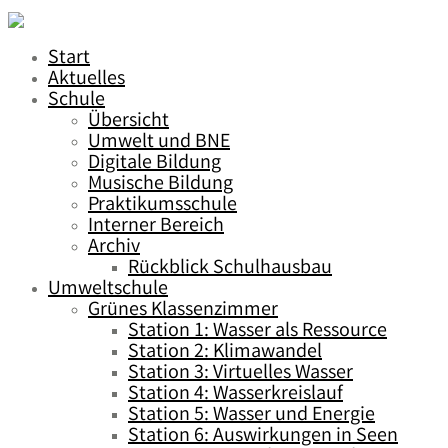
Start
Aktuelles
Schule
Übersicht
Umwelt und BNE
Digitale Bildung
Musische Bildung
Praktikumsschule
Interner Bereich
Archiv
Rückblick Schulhausbau
Umweltschule
Grünes Klassenzimmer
Station 1: Wasser als Ressource
Station 2: Klimawandel
Station 3: Virtuelles Wasser
Station 4: Wasserkreislauf
Station 5: Wasser und Energie
Station 6: Auswirkungen in Seen