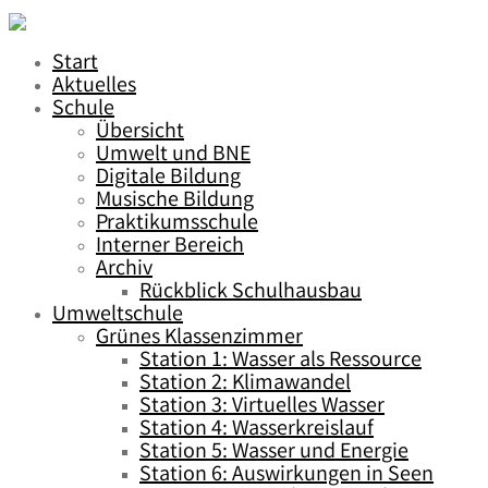
Start
Aktuelles
Schule
Übersicht
Umwelt und BNE
Digitale Bildung
Musische Bildung
Praktikumsschule
Interner Bereich
Archiv
Rückblick Schulhausbau
Umweltschule
Grünes Klassenzimmer
Station 1: Wasser als Ressource
Station 2: Klimawandel
Station 3: Virtuelles Wasser
Station 4: Wasserkreislauf
Station 5: Wasser und Energie
Station 6: Auswirkungen in Seen