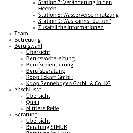
Station 7: Veränderung in den
Meeren
Station 8: Wasserverschmutzung
Station 9: Was kannst du tun?
Zusätzliche Informationen
Team
Betreuung
Berufswahl
Übersicht
Berufsvorbereitung
Berufsorientierung
Berufsberatung
Koop Eckart GmbH
Koop Sennebogen GmbH & Co. KG
Abschlüsse
Übersicht
Quali
Mittlere Reife
Beratung
Übersicht
Beratung StMUK