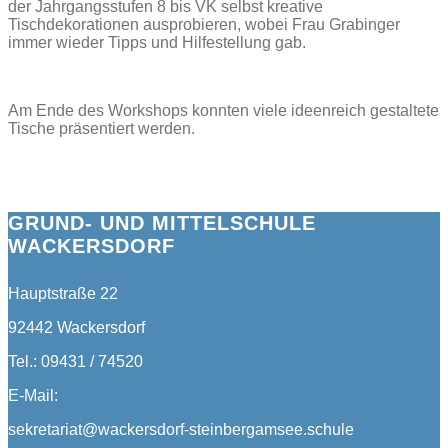
der Jahrgangsstufen 8 bis VK selbst kreative
Tischdekorationen ausprobieren, wobei Frau Grabinger
immer wieder Tipps und Hilfestellung gab.
Am Ende des Workshops konnten viele ideenreich gestaltete
Tische präsentiert werden.
GRUND- UND MITTELSCHULE
WACKERSDORF
Hauptstraße 22
92442 Wackersdorf
Tel.: 09431 / 74520
E-Mail:
sekretariat@wackersdorf-steinbergamsee.schule