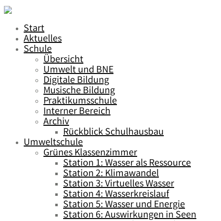
Start
Aktuelles
Schule
Übersicht
Umwelt und BNE
Digitale Bildung
Musische Bildung
Praktikumsschule
Interner Bereich
Archiv
Rückblick Schulhausbau
Umweltschule
Grünes Klassenzimmer
Station 1: Wasser als Ressource
Station 2: Klimawandel
Station 3: Virtuelles Wasser
Station 4: Wasserkreislauf
Station 5: Wasser und Energie
Station 6: Auswirkungen in Seen