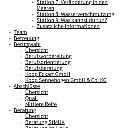
Station 7: Veränderung in den
Meeren
Station 8: Wasserverschmutzung
Station 9: Was kannst du tun?
Zusätzliche Informationen
Team
Betreuung
Berufswahl
Übersicht
Berufsvorbereitung
Berufsorientierung
Berufsberatung
Koop Eckart GmbH
Koop Sennebogen GmbH & Co. KG
Abschlüsse
Übersicht
Quali
Mittlere Reife
Beratung
Übersicht
Beratung StMUK