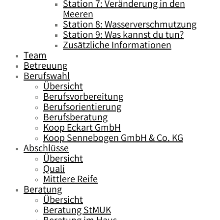
Station 7: Veränderung in den
Meeren
Station 8: Wasserverschmutzung
Station 9: Was kannst du tun?
Zusätzliche Informationen
Team
Betreuung
Berufswahl
Übersicht
Berufsvorbereitung
Berufsorientierung
Berufsberatung
Koop Eckart GmbH
Koop Sennebogen GmbH & Co. KG
Abschlüsse
Übersicht
Quali
Mittlere Reife
Beratung
Übersicht
Beratung StMUK