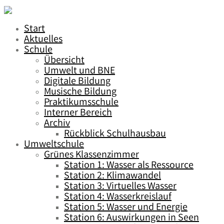
Start
Aktuelles
Schule
Übersicht
Umwelt und BNE
Digitale Bildung
Musische Bildung
Praktikumsschule
Interner Bereich
Archiv
Rückblick Schulhausbau
Umweltschule
Grünes Klassenzimmer
Station 1: Wasser als Ressource
Station 2: Klimawandel
Station 3: Virtuelles Wasser
Station 4: Wasserkreislauf
Station 5: Wasser und Energie
Station 6: Auswirkungen in Seen