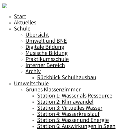
Start
Aktuelles
Schule
Übersicht
Umwelt und BNE
Digitale Bildung
Musische Bildung
Praktikumsschule
Interner Bereich
Archiv
Rückblick Schulhausbau
Umweltschule
Grünes Klassenzimmer
Station 1: Wasser als Ressource
Station 2: Klimawandel
Station 3: Virtuelles Wasser
Station 4: Wasserkreislauf
Station 5: Wasser und Energie
Station 6: Auswirkungen in Seen