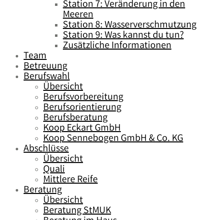
Station 7: Veränderung in den
Meeren
Station 8: Wasserverschmutzung
Station 9: Was kannst du tun?
Zusätzliche Informationen
Team
Betreuung
Berufswahl
Übersicht
Berufsvorbereitung
Berufsorientierung
Berufsberatung
Koop Eckart GmbH
Koop Sennebogen GmbH & Co. KG
Abschlüsse
Übersicht
Quali
Mittlere Reife
Beratung
Übersicht
Beratung StMUK