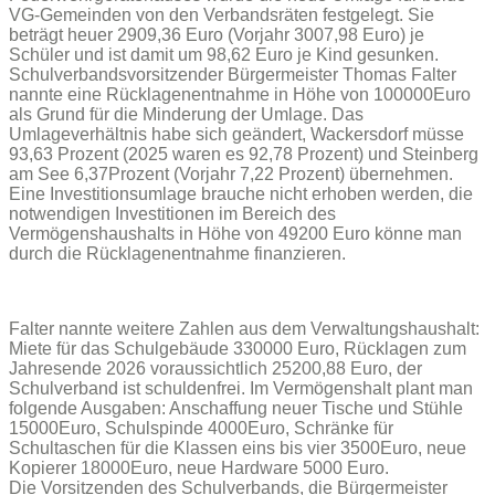
VG-Gemeinden von den Verbandsräten festgelegt. Sie
beträgt heuer 2909,36 Euro (Vorjahr 3007,98 Euro) je
Schüler und ist damit um 98,62 Euro je Kind gesunken.
Schulverbandsvorsitzender Bürgermeister Thomas Falter
nannte eine Rücklagenentnahme in Höhe von 100000Euro
als Grund für die Minderung der Umlage. Das
Umlageverhältnis habe sich geändert, Wackersdorf müsse
93,63 Prozent (2025 waren es 92,78 Prozent) und Steinberg
am See 6,37Prozent (Vorjahr 7,22 Prozent) übernehmen.
Eine Investitionsumlage brauche nicht erhoben werden, die
notwendigen Investitionen im Bereich des
Vermögenshaushalts in Höhe von 49200 Euro könne man
durch die Rücklagenentnahme finanzieren.
Falter nannte weitere Zahlen aus dem Verwaltungshaushalt:
Miete für das Schulgebäude 330000 Euro, Rücklagen zum
Jahresende 2026 voraussichtlich 25200,88 Euro, der
Schulverband ist schuldenfrei. Im Vermögenshalt plant man
folgende Ausgaben: Anschaffung neuer Tische und Stühle
15000Euro, Schulspinde 4000Euro, Schränke für
Schultaschen für die Klassen eins bis vier 3500Euro, neue
Kopierer 18000Euro, neue Hardware 5000 Euro.
Die Vorsitzenden des Schulverbands, die Bürgermeister