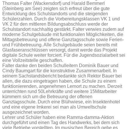
Thomas Falter (Wackersdorf) und Harald Bemmerl
(Steinberg am See) zeigten sich erfreut über die gute
Entwicklung des Schulstandorts und die steigenden
Schülerzahlen. Durch die Vorbereitungsklassen VK 1 und
VK 2 für den mittleren Bildungsabschluss werde der
Schulstandort nachhaltig gestärkt. Falter verwies zudem auf
moderne Schulgebäude mit funktionalen Möglichkeiten, die
Mittagsbetreuung und offene Ganztagsschule sowie Ferien-
und Frühbetreuung. Alle Schulgebäude seien bereits mit
Glasfaseranschlüssen versorgt, damit werde das Projekt
digitale Schule weiter forciert. Für die Jugendsozialarbeit sei
eine Vollzeitstelle geschaffen.
Falter danke den beiden Schulleitern Dominik Bauer und
Cindy Baumgart für die konstruktive Zusammenarbeit. In
seinem Sachstandsbericht bedankte sich Rektor Bauer bei
allen, die dazu eingetragen haben, die Schule zu einem
funktionierenden, angenehmen Lernort zu machen. Derzeit
unterrichten rund 50Lehrkräfte und weitere 15Mitarbeiter
kümmern sich um die Betreuung der offenen
Ganztagsschule. Durch eine Blühwiese, ein Insektenhotel
und eine eigene Imkerei sei man als Umweltschule
ausgezeichnet worden.
Lehrer und Schüler haben eine Ramma-damma-Aktion
durchgeführt und einen Tag des Handwerks, bei dem sich
viele Betriebe vorstellten. Im musischen Bereich gebe es