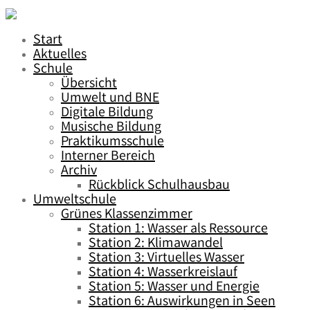
Start
Aktuelles
Schule
Übersicht
Umwelt und BNE
Digitale Bildung
Musische Bildung
Praktikumsschule
Interner Bereich
Archiv
Rückblick Schulhausbau
Umweltschule
Grünes Klassenzimmer
Station 1: Wasser als Ressource
Station 2: Klimawandel
Station 3: Virtuelles Wasser
Station 4: Wasserkreislauf
Station 5: Wasser und Energie
Station 6: Auswirkungen in Seen