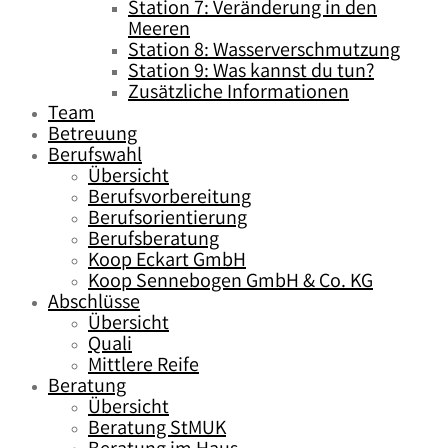
Station 7: Veränderung in den
Meeren
Station 8: Wasserverschmutzung
Station 9: Was kannst du tun?
Zusätzliche Informationen
Team
Betreuung
Berufswahl
Übersicht
Berufsvorbereitung
Berufsorientierung
Berufsberatung
Koop Eckart GmbH
Koop Sennebogen GmbH & Co. KG
Abschlüsse
Übersicht
Quali
Mittlere Reife
Beratung
Übersicht
Beratung StMUK