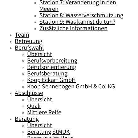
Station 7: Veränderung in den
Meeren
Station 8: Wasserverschmutzung
Station 9: Was kannst du tun?
Zusätzliche Informationen
Team
Betreuung
Berufswahl
Übersicht
Berufsvorbereitung
Berufsorientierung
Berufsberatung
Koop Eckart GmbH
Koop Sennebogen GmbH & Co. KG
Abschlüsse
Übersicht
Quali
Mittlere Reife
Beratung
Übersicht
Beratung StMUK