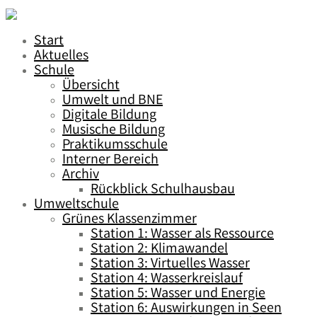
Start
Aktuelles
Schule
Übersicht
Umwelt und BNE
Digitale Bildung
Musische Bildung
Praktikumsschule
Interner Bereich
Archiv
Rückblick Schulhausbau
Umweltschule
Grünes Klassenzimmer
Station 1: Wasser als Ressource
Station 2: Klimawandel
Station 3: Virtuelles Wasser
Station 4: Wasserkreislauf
Station 5: Wasser und Energie
Station 6: Auswirkungen in Seen