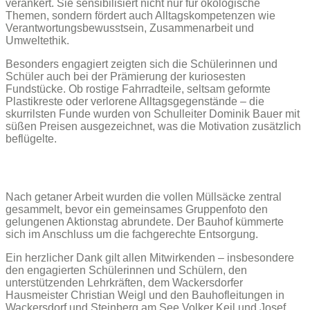
verankert. Sie sensibilisiert nicht nur für ökologische
Themen, sondern fördert auch Alltagskompetenzen wie
Verantwortungsbewusstsein, Zusammenarbeit und
Umweltethik.
Besonders engagiert zeigten sich die Schülerinnen und
Schüler auch bei der Prämierung der kuriosesten
Fundstücke. Ob rostige Fahrradteile, seltsam geformte
Plastikreste oder verlorene Alltagsgegenstände – die
skurrilsten Funde wurden von Schulleiter Dominik Bauer mit
süßen Preisen ausgezeichnet, was die Motivation zusätzlich
beflügelte.
Nach getaner Arbeit wurden die vollen Müllsäcke zentral
gesammelt, bevor ein gemeinsames Gruppenfoto den
gelungenen Aktionstag abrundete. Der Bauhof kümmerte
sich im Anschluss um die fachgerechte Entsorgung.
Ein herzlicher Dank gilt allen Mitwirkenden – insbesondere
den engagierten Schülerinnen und Schülern, den
unterstützenden Lehrkräften, dem Wackersdorfer
Hausmeister Christian Weigl und den Bauhofleitungen in
Wackersdorf und Steinberg am See Volker Keil und Josef