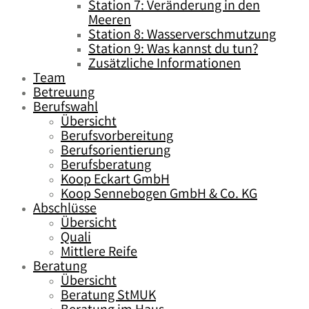
Station 7: Veränderung in den
Meeren
Station 8: Wasserverschmutzung
Station 9: Was kannst du tun?
Zusätzliche Informationen
Team
Betreuung
Berufswahl
Übersicht
Berufsvorbereitung
Berufsorientierung
Berufsberatung
Koop Eckart GmbH
Koop Sennebogen GmbH & Co. KG
Abschlüsse
Übersicht
Quali
Mittlere Reife
Beratung
Übersicht
Beratung StMUK