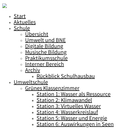
Start
Aktuelles
Schule
Übersicht
Umwelt und BNE
Digitale Bildung
Musische Bildung
Praktikumsschule
Interner Bereich
Archiv
Rückblick Schulhausbau
Umweltschule
Grünes Klassenzimmer
Station 1: Wasser als Ressource
Station 2: Klimawandel
Station 3: Virtuelles Wasser
Station 4: Wasserkreislauf
Station 5: Wasser und Energie
Station 6: Auswirkungen in Seen