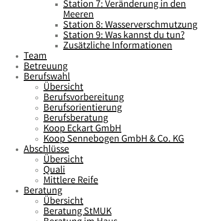
Station 7: Veränderung in den
Meeren
Station 8: Wasserverschmutzung
Station 9: Was kannst du tun?
Zusätzliche Informationen
Team
Betreuung
Berufswahl
Übersicht
Berufsvorbereitung
Berufsorientierung
Berufsberatung
Koop Eckart GmbH
Koop Sennebogen GmbH & Co. KG
Abschlüsse
Übersicht
Quali
Mittlere Reife
Beratung
Übersicht
Beratung StMUK