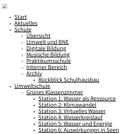
Start
Aktuelles
Schule
Übersicht
Umwelt und BNE
Digitale Bildung
Musische Bildung
Praktikumsschule
Interner Bereich
Archiv
Rückblick Schulhausbau
Umweltschule
Grünes Klassenzimmer
Station 1: Wasser als Ressource
Station 2: Klimawandel
Station 3: Virtuelles Wasser
Station 4: Wasserkreislauf
Station 5: Wasser und Energie
Station 6: Auswirkungen in Seen