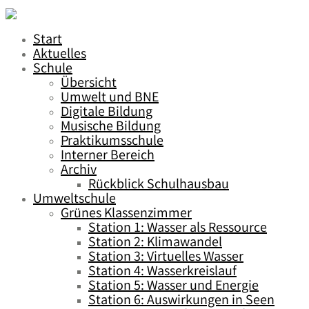
Start
Aktuelles
Schule
Übersicht
Umwelt und BNE
Digitale Bildung
Musische Bildung
Praktikumsschule
Interner Bereich
Archiv
Rückblick Schulhausbau
Umweltschule
Grünes Klassenzimmer
Station 1: Wasser als Ressource
Station 2: Klimawandel
Station 3: Virtuelles Wasser
Station 4: Wasserkreislauf
Station 5: Wasser und Energie
Station 6: Auswirkungen in Seen