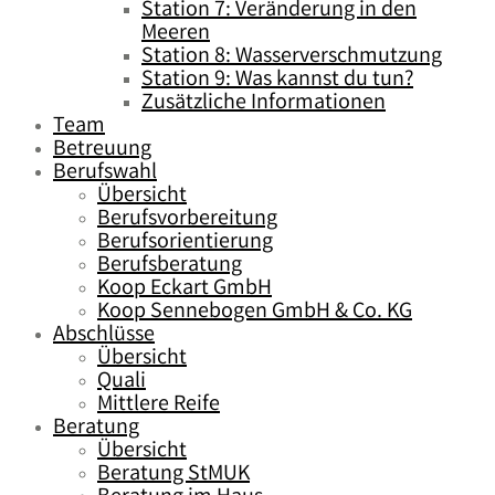
Station 7: Veränderung in den
Meeren
Station 8: Wasserverschmutzung
Station 9: Was kannst du tun?
Zusätzliche Informationen
Team
Betreuung
Berufswahl
Übersicht
Berufsvorbereitung
Berufsorientierung
Berufsberatung
Koop Eckart GmbH
Koop Sennebogen GmbH & Co. KG
Abschlüsse
Übersicht
Quali
Mittlere Reife
Beratung
Übersicht
Beratung StMUK