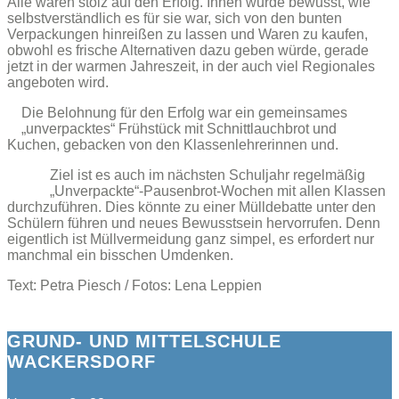
Alle waren stolz auf den Erfolg. Ihnen wurde bewusst, wie
selbstverständlich es für sie war, sich von den bunten
Verpackungen hinreißen zu lassen und Waren zu kaufen,
obwohl es frische Alternativen dazu geben würde, gerade
jetzt in der warmen Jahreszeit, in der auch viel Regionales
angeboten wird.
Die Belohnung für den Erfolg war ein gemeinsames
„unverpacktes“ Frühstück mit Schnittlauchbrot und
Kuchen, gebacken von den Klassenlehrerinnen und.
Ziel ist es auch im nächsten Schuljahr regelmäßig
„Unverpackte“-Pausenbrot-Wochen mit allen Klassen
durchzuführen. Dies könnte zu einer Mülldebatte unter den
Schülern führen und neues Bewusstsein hervorrufen. Denn
eigentlich ist Müllvermeidung ganz simpel, es erfordert nur
manchmal ein bisschen Umdenken.
Text: Petra Piesch / Fotos: Lena Leppien
GRUND- UND MITTELSCHULE
WACKERSDORF