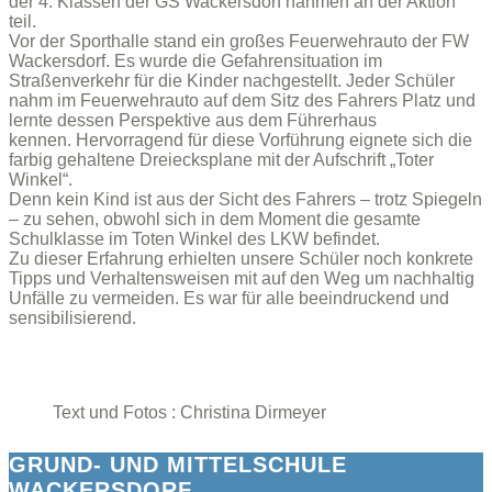
der 4. Klassen der GS Wackersdorf nahmen an der Aktion
teil.
Vor der Sporthalle stand ein großes Feuerwehrauto der FW
Wackersdorf. Es wurde die Gefahrensituation im
Straßenverkehr für die Kinder nachgestellt. Jeder Schüler
nahm im Feuerwehrauto auf dem Sitz des Fahrers Platz und
lernte dessen Perspektive aus dem Führerhaus
kennen. Hervorragend für diese Vorführung eignete sich die
farbig gehaltene Dreiecksplane mit der Aufschrift „Toter
Winkel“.
Denn kein Kind ist aus der Sicht des Fahrers – trotz Spiegeln
– zu sehen, obwohl sich in dem Moment die gesamte
Schulklasse im Toten Winkel des LKW befindet.
Zu dieser Erfahrung erhielten unsere Schüler noch konkrete
Tipps und Verhaltensweisen mit auf den Weg um nachhaltig
Unfälle zu vermeiden. Es war für alle beeindruckend und
sensibilisierend.
Text und Fotos : Christina Dirmeyer
GRUND- UND MITTELSCHULE
WACKERSDORF