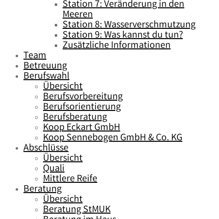
Station 7: Veränderung in den
Meeren
Station 8: Wasserverschmutzung
Station 9: Was kannst du tun?
Zusätzliche Informationen
Team
Betreuung
Berufswahl
Übersicht
Berufsvorbereitung
Berufsorientierung
Berufsberatung
Koop Eckart GmbH
Koop Sennebogen GmbH & Co. KG
Abschlüsse
Übersicht
Quali
Mittlere Reife
Beratung
Übersicht
Beratung StMUK