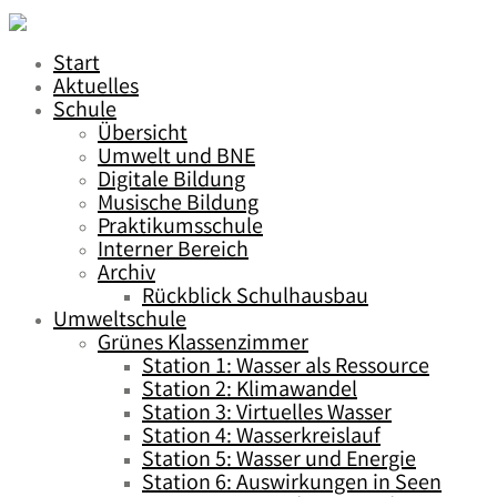
Start
Aktuelles
Schule
Übersicht
Umwelt und BNE
Digitale Bildung
Musische Bildung
Praktikumsschule
Interner Bereich
Archiv
Rückblick Schulhausbau
Umweltschule
Grünes Klassenzimmer
Station 1: Wasser als Ressource
Station 2: Klimawandel
Station 3: Virtuelles Wasser
Station 4: Wasserkreislauf
Station 5: Wasser und Energie
Station 6: Auswirkungen in Seen