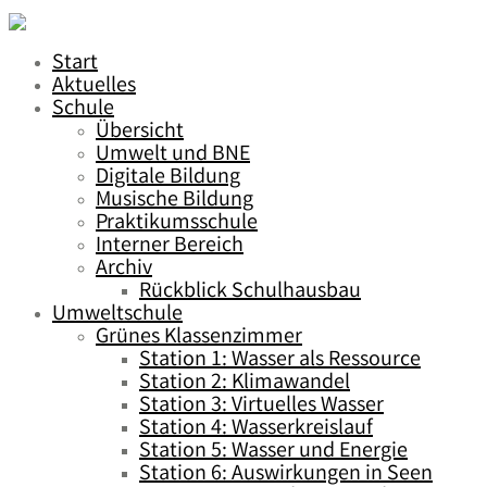
Start
Aktuelles
Schule
Übersicht
Umwelt und BNE
Digitale Bildung
Musische Bildung
Praktikumsschule
Interner Bereich
Archiv
Rückblick Schulhausbau
Umweltschule
Grünes Klassenzimmer
Station 1: Wasser als Ressource
Station 2: Klimawandel
Station 3: Virtuelles Wasser
Station 4: Wasserkreislauf
Station 5: Wasser und Energie
Station 6: Auswirkungen in Seen