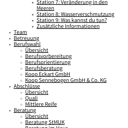
Station 7: Veränderung in den
Meeren
Station 8: Wasserverschmutzung
Station 9: Was kannst du tun?
Zusätzliche Informationen
Team
Betreuung
Berufswahl
Übersicht
Berufsvorbereitung
Berufsorientierung
Berufsberatung
Koop Eckart GmbH
Koop Sennebogen GmbH & Co. KG
Abschlüsse
Übersicht
Quali
Mittlere Reife
Beratung
Übersicht
Beratung StMUK