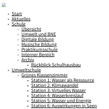
Start
Aktuelles
Schule
Übersicht
Umwelt und BNE
Digitale Bildung
Musische Bildung
Praktikumsschule
Interner Bereich
Archiv
Rückblick Schulhausbau
Umweltschule
Grünes Klassenzimmer
Station 1: Wasser als Ressource
Station 2: Klimawandel
Station 3: Virtuelles Wasser
Station 4: Wasserkreislauf
Station 5: Wasser und Energie
Station 6: Auswirkungen in Seen