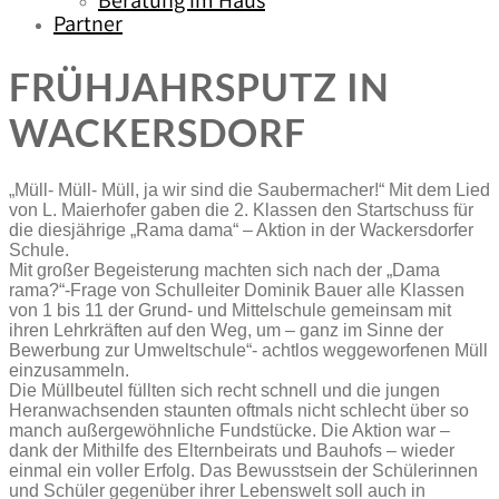
Beratung im Haus
Partner
FRÜHJAHRSPUTZ IN
WACKERSDORF
„Müll- Müll- Müll, ja wir sind die Saubermacher!“ Mit dem Lied
von L. Maierhofer gaben die 2. Klassen den Startschuss für
die diesjährige „Rama dama“ – Aktion in der Wackersdorfer
Schule.
Mit großer Begeisterung machten sich nach der „Dama
rama?“-Frage von Schulleiter Dominik Bauer alle Klassen
von 1 bis 11 der Grund- und Mittelschule gemeinsam mit
ihren Lehrkräften auf den Weg, um – ganz im Sinne der
Bewerbung zur Umweltschule“- achtlos weggeworfenen Müll
einzusammeln.
Die Müllbeutel füllten sich recht schnell und die jungen
Heranwachsenden staunten oftmals nicht schlecht über so
manch außergewöhnliche Fundstücke. Die Aktion war –
dank der Mithilfe des Elternbeirats und Bauhofs – wieder
einmal ein voller Erfolg. Das Bewusstsein der Schülerinnen
und Schüler gegenüber ihrer Lebenswelt soll auch in