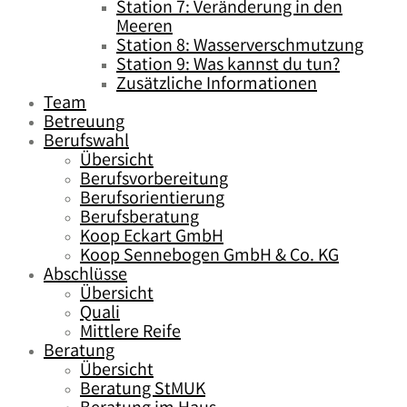
Station 7: Veränderung in den
Meeren
Station 8: Wasserverschmutzung
Station 9: Was kannst du tun?
Zusätzliche Informationen
Team
Betreuung
Berufswahl
Übersicht
Berufsvorbereitung
Berufsorientierung
Berufsberatung
Koop Eckart GmbH
Koop Sennebogen GmbH & Co. KG
Abschlüsse
Übersicht
Quali
Mittlere Reife
Beratung
Übersicht
Beratung StMUK