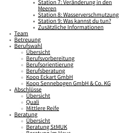
Station 7: Veränderung in den
Meeren
Station 8: Wasserverschmutzung
Station 9: Was kannst du tun?
Zusätzliche Informationen
Team
Betreuung
Berufswahl
Übersicht
Berufsvorbereitung
Berufsorientierung
Berufsberatung
Koop Eckart GmbH
Koop Sennebogen GmbH & Co. KG
Abschlüsse
Übersicht
Quali
Mittlere Reife
Beratung
Übersicht
Beratung StMUK