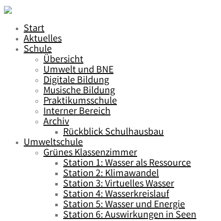
Start
Aktuelles
Schule
Übersicht
Umwelt und BNE
Digitale Bildung
Musische Bildung
Praktikumsschule
Interner Bereich
Archiv
Rückblick Schulhausbau
Umweltschule
Grünes Klassenzimmer
Station 1: Wasser als Ressource
Station 2: Klimawandel
Station 3: Virtuelles Wasser
Station 4: Wasserkreislauf
Station 5: Wasser und Energie
Station 6: Auswirkungen in Seen