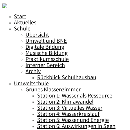
Start
Aktuelles
Schule
Übersicht
Umwelt und BNE
Digitale Bildung
Musische Bildung
Praktikumsschule
Interner Bereich
Archiv
Rückblick Schulhausbau
Umweltschule
Grünes Klassenzimmer
Station 1: Wasser als Ressource
Station 2: Klimawandel
Station 3: Virtuelles Wasser
Station 4: Wasserkreislauf
Station 5: Wasser und Energie
Station 6: Auswirkungen in Seen