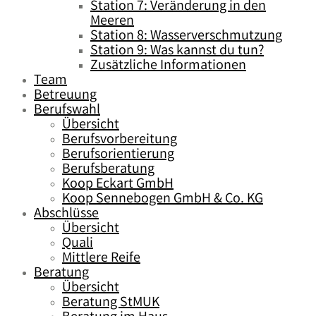
Station 7: Veränderung in den
Meeren
Station 8: Wasserverschmutzung
Station 9: Was kannst du tun?
Zusätzliche Informationen
Team
Betreuung
Berufswahl
Übersicht
Berufsvorbereitung
Berufsorientierung
Berufsberatung
Koop Eckart GmbH
Koop Sennebogen GmbH & Co. KG
Abschlüsse
Übersicht
Quali
Mittlere Reife
Beratung
Übersicht
Beratung StMUK