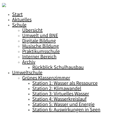
Start
Aktuelles
Schule
Übersicht
Umwelt und BNE
Digitale Bildung
Musische Bildung
Praktikumsschule
Interner Bereich
Archiv
Rückblick Schulhausbau
Umweltschule
Grünes Klassenzimmer
Station 1: Wasser als Ressource
Station 2: Klimawandel
Station 3: Virtuelles Wasser
Station 4: Wasserkreislauf
Station 5: Wasser und Energie
Station 6: Auswirkungen in Seen