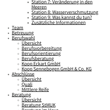
Station 7: Veränderung in den
Meeren
Station 8: Wasserverschmutzung
Station 9: Was kannst du tun?
Zusätzliche Informationen
Team
Betreuung
Berufswahl
Übersicht
Berufsvorbereitung
Berufsorientierung
Berufsberatung
Koop Eckart GmbH
Koop Sennebogen GmbH & Co. KG
Abschlüsse
Übersicht
Quali
Mittlere Reife
Beratung
Übersicht
Beratung StMUK