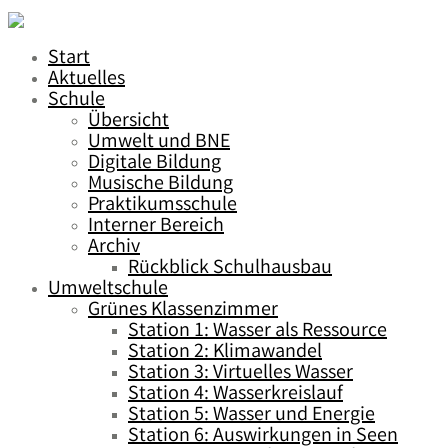
Start
Aktuelles
Schule
Übersicht
Umwelt und BNE
Digitale Bildung
Musische Bildung
Praktikumsschule
Interner Bereich
Archiv
Rückblick Schulhausbau
Umweltschule
Grünes Klassenzimmer
Station 1: Wasser als Ressource
Station 2: Klimawandel
Station 3: Virtuelles Wasser
Station 4: Wasserkreislauf
Station 5: Wasser und Energie
Station 6: Auswirkungen in Seen