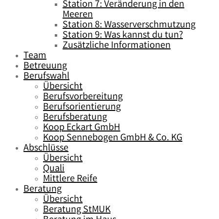
Station 7: Veränderung in den
Meeren
Station 8: Wasserverschmutzung
Station 9: Was kannst du tun?
Zusätzliche Informationen
Team
Betreuung
Berufswahl
Übersicht
Berufsvorbereitung
Berufsorientierung
Berufsberatung
Koop Eckart GmbH
Koop Sennebogen GmbH & Co. KG
Abschlüsse
Übersicht
Quali
Mittlere Reife
Beratung
Übersicht
Beratung StMUK