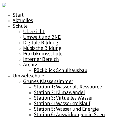
Start
Aktuelles
Schule
Übersicht
Umwelt und BNE
Digitale Bildung
Musische Bildung
Praktikumsschule
Interner Bereich
Archiv
Rückblick Schulhausbau
Umweltschule
Grünes Klassenzimmer
Station 1: Wasser als Ressource
Station 2: Klimawandel
Station 3: Virtuelles Wasser
Station 4: Wasserkreislauf
Station 5: Wasser und Energie
Station 6: Auswirkungen in Seen