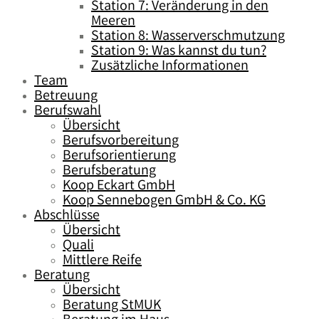
Station 7: Veränderung in den
Meeren
Station 8: Wasserverschmutzung
Station 9: Was kannst du tun?
Zusätzliche Informationen
Team
Betreuung
Berufswahl
Übersicht
Berufsvorbereitung
Berufsorientierung
Berufsberatung
Koop Eckart GmbH
Koop Sennebogen GmbH & Co. KG
Abschlüsse
Übersicht
Quali
Mittlere Reife
Beratung
Übersicht
Beratung StMUK