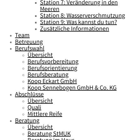
Station 7: Veränderung in den
Meeren
Station 8: Wasserverschmutzung
Station 9: Was kannst du tun?
Zusätzliche Informationen
Team
Betreuung
Berufswahl
Übersicht
Berufsvorbereitung
Berufsorientierung
Berufsberatung
Koop Eckart GmbH
Koop Sennebogen GmbH & Co. KG
Abschlüsse
Übersicht
Quali
Mittlere Reife
Beratung
Übersicht
Beratung StMUK