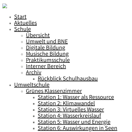
Start
Aktuelles
Schule
Übersicht
Umwelt und BNE
Digitale Bildung
Musische Bildung
Praktikumsschule
Interner Bereich
Archiv
Rückblick Schulhausbau
Umweltschule
Grünes Klassenzimmer
Station 1: Wasser als Ressource
Station 2: Klimawandel
Station 3: Virtuelles Wasser
Station 4: Wasserkreislauf
Station 5: Wasser und Energie
Station 6: Auswirkungen in Seen