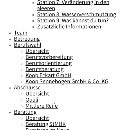
Station 7: Veränderung in den
Meeren
Station 8: Wasserverschmutzung
Station 9: Was kannst du tun?
Zusätzliche Informationen
Team
Betreuung
Berufswahl
Übersicht
Berufsvorbereitung
Berufsorientierung
Berufsberatung
Koop Eckart GmbH
Koop Sennebogen GmbH & Co. KG
Abschlüsse
Übersicht
Quali
Mittlere Reife
Beratung
Übersicht
Beratung StMUK