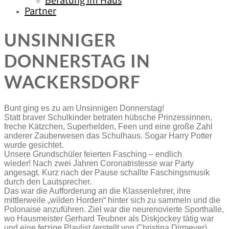
Beratung im Haus
Partner
UNSINNIGER
DONNERSTAG IN
WACKERSDORF
Bunt ging es zu am Unsinnigen Donnerstag!
Statt braver Schulkinder betraten hübsche Prinzessinnen,
freche Kätzchen, Superhelden, Feen und eine große Zahl
anderer Zauberwesen das Schulhaus. Sogar Harry Potter
wurde gesichtet.
Unsere Grundschüler feierten Fasching – endlich
wieder! Nach zwei Jahren Coronatristesse war Party
angesagt. Kurz nach der Pause schallte Faschingsmusik
durch den Lautsprecher.
Das war die Aufforderung an die Klassenlehrer, ihre
mittlerweile „wilden Horden“ hinter sich zu sammeln und die
Polonaise anzuführen. Ziel war die neurenovierte Sporthalle,
wo Hausmeister Gerhard Teubner als Diskjockey tätig war
und eine fetzige Playlist (erstellt von Christina Dirmeyer)