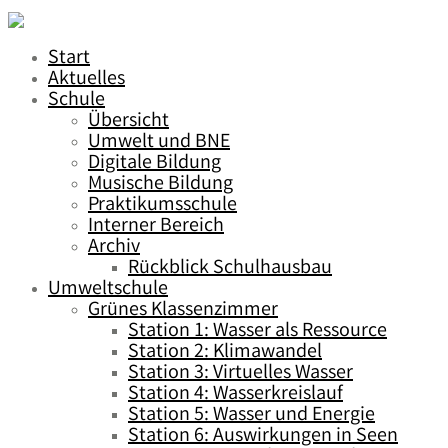
Start
Aktuelles
Schule
Übersicht
Umwelt und BNE
Digitale Bildung
Musische Bildung
Praktikumsschule
Interner Bereich
Archiv
Rückblick Schulhausbau
Umweltschule
Grünes Klassenzimmer
Station 1: Wasser als Ressource
Station 2: Klimawandel
Station 3: Virtuelles Wasser
Station 4: Wasserkreislauf
Station 5: Wasser und Energie
Station 6: Auswirkungen in Seen