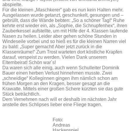
abspielte.
Für die kleinen „Maschkerer“ gab es nun kein Halten mehr.
Ausgelassen wurde getanzt, geschunkelt, gesungen und –
gebrüllt, dass die Wände bebten: „So a schöner Tag!“ Ruhe
kehrte erst wieder ein, als „Sophie, die Schnupfenhex“, ihren
Zauberkessel aufstellte, um mit Hilfe der 4. Klassen laufende
Nasen zu heilen. Leider aber gehen schöne Stunden in
Windeseile vorbei und so hieß es für die kleinen Narren viel
zu bald: „Super gemacht! Aber jetzt zurück in die
Klassenräume!“ Zum Trost warteten dort köstliche Krapfen
darauf, verspeist zu werden. Vielen Dank unserem
Elternbeirat! Schön war´s!
Da waren sich alle einig, auch wenn Schulleiter Dominik
Bauer einen herben Verlust hinnehmen musste. Zwei
„schneidige“ Kolleginnen gingen ihm nämlich schon am
frühen Morgen an den Kragen, besser gesagt an die
Krawatte. Mittels einer großen Schere kürzten sie das gute
Stück beträchtlich.
Dem Vernehmen nach will er deshalb im nächsten Jahr
anstelle des Schlipses lieber eine Fliege tragen.
Foto:
Andreas
Hackenspiel