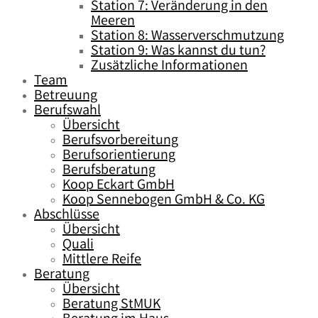
Station 7: Veränderung in den
Meeren
Station 8: Wasserverschmutzung
Station 9: Was kannst du tun?
Zusätzliche Informationen
Team
Betreuung
Berufswahl
Übersicht
Berufsvorbereitung
Berufsorientierung
Berufsberatung
Koop Eckart GmbH
Koop Sennebogen GmbH & Co. KG
Abschlüsse
Übersicht
Quali
Mittlere Reife
Beratung
Übersicht
Beratung StMUK