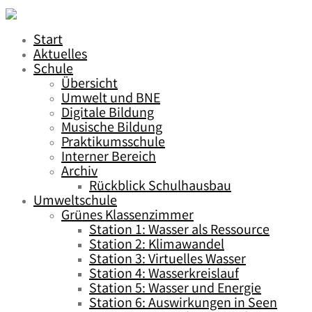
Start
Aktuelles
Schule
Übersicht
Umwelt und BNE
Digitale Bildung
Musische Bildung
Praktikumsschule
Interner Bereich
Archiv
Rückblick Schulhausbau
Umweltschule
Grünes Klassenzimmer
Station 1: Wasser als Ressource
Station 2: Klimawandel
Station 3: Virtuelles Wasser
Station 4: Wasserkreislauf
Station 5: Wasser und Energie
Station 6: Auswirkungen in Seen