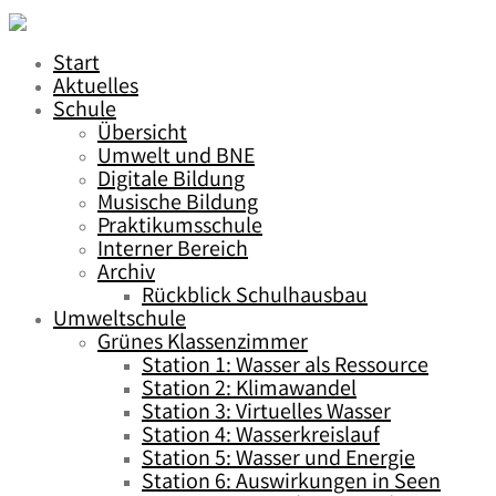
Start
Aktuelles
Schule
Übersicht
Umwelt und BNE
Digitale Bildung
Musische Bildung
Praktikumsschule
Interner Bereich
Archiv
Rückblick Schulhausbau
Umweltschule
Grünes Klassenzimmer
Station 1: Wasser als Ressource
Station 2: Klimawandel
Station 3: Virtuelles Wasser
Station 4: Wasserkreislauf
Station 5: Wasser und Energie
Station 6: Auswirkungen in Seen