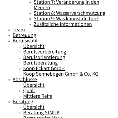
Station 7: Veränderung in den
Meeren
Station 8: Wasserverschmutzung
Station 9: Was kannst du tun?
Zusätzliche Informationen
Team
Betreuung
Berufswahl
Übersicht
Berufsvorbereitung
Berufsorientierung
Berufsberatung
Koop Eckart GmbH
Koop Sennebogen GmbH & Co. KG
Abschlüsse
Übersicht
Quali
Mittlere Reife
Beratung
Übersicht
Beratung StMUK