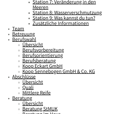
Station 7: Veränderung in den
Meeren
Station 8: Wasserverschmutzung
Station 9: Was kannst du tun?
Zusätzliche Informationen
Team
Betreuung
Berufswahl
Übersicht
Berufsvorbereitung
Berufsorientierung
Berufsberatung
Koop Eckart GmbH
Koop Sennebogen GmbH & Co. KG
Abschlüsse
Übersicht
Quali
Mittlere Reife
Beratung
Übersicht
Beratung StMUK