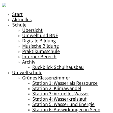
Start
Aktuelles
Schule
Übersicht
Umwelt und BNE
Digitale Bildung
Musische Bildung
Praktikumsschule
Interner Bereich
Archiv
Rückblick Schulhausbau
Umweltschule
Grünes Klassenzimmer
Station 1: Wasser als Ressource
Station 2: Klimawandel
Station 3: Virtuelles Wasser
Station 4: Wasserkreislauf
Station 5: Wasser und Energie
Station 6: Auswirkungen in Seen